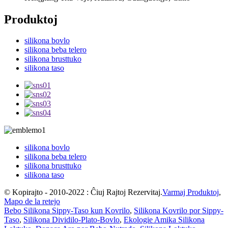
Produktoj
silikona bovlo
silikona beba telero
silikona brusttuko
silikona taso
silikona bovlo
silikona beba telero
silikona brusttuko
silikona taso
© Kopirajto - 2010-2022 : Ĉiuj Rajtoj Rezervitaj.
Varmaj Produktoj
,
Mapo de la retejo
Bebo Silikona Sippy-Taso kun Kovrilo
,
Silikona Kovrilo por Sippy-
Taso
,
Silikona Dividilo-Plato-Bovlo
,
Ekologie Amika Silikona