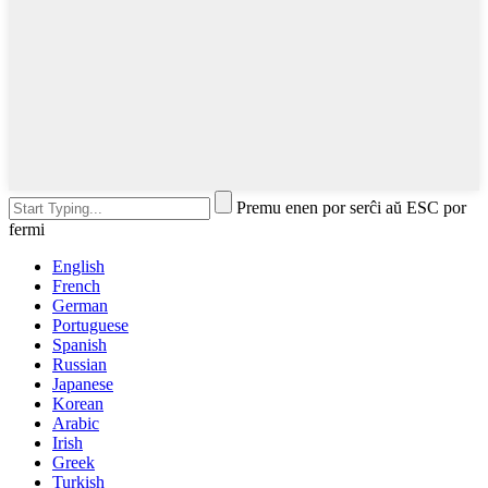
Premu enen por serĉi aŭ ESC por
fermi
English
French
German
Portuguese
Spanish
Russian
Japanese
Korean
Arabic
Irish
Greek
Turkish