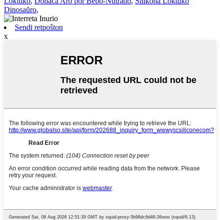
Loktuko
,
Donaca Aro por Bebo-Nutrado
,
Silikona Loktuko
Dinosaŭro
,
Sendi retpoŝton
x