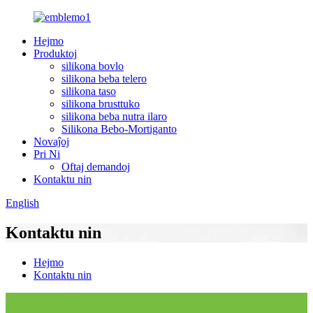
Hejmo
Produktoj
silikona bovlo
silikona beba telero
silikona taso
silikona brusttuko
silikona beba nutra ilaro
Silikona Bebo-Mortiganto
Novaĵoj
Pri Ni
Oftaj demandoj
Kontaktu nin
English
Kontaktu nin
Hejmo
Kontaktu nin