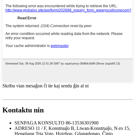
Skribu vian mesaĝon ĉi tie kaj sendu ĝin al ni
Kontaktu nin
SENPAGA KONSULTO
86-13536301900
ADRESO
11 / F, Konstruaĵo B, Liwan-Konstruaĵo, N-ro 15,
Hengjiang Tria Vojo, Huizhou, Gŭangdongo, Ĉinio