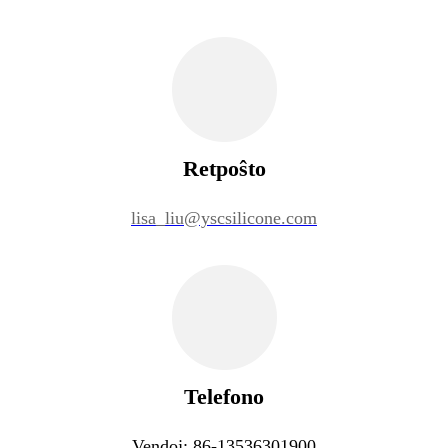
Retpoŝto
lisa_liu@yscsilicone.com
Telefono
Vendoj: 86-13536301900