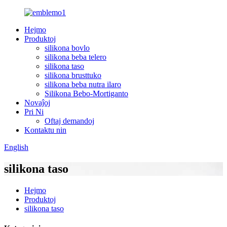
Hejmo
Produktoj
silikona bovlo
silikona beba telero
silikona taso
silikona brusttuko
silikona beba nutra ilaro
Silikona Bebo-Mortiganto
Novaĵoj
Pri Ni
Oftaj demandoj
Kontaktu nin
English
silikona taso
Hejmo
Produktoj
silikona taso