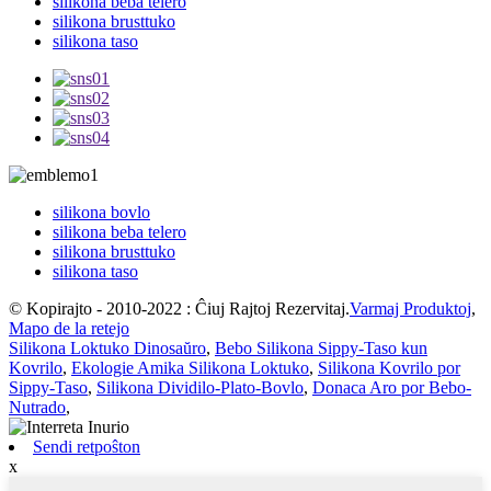
silikona beba telero
silikona brusttuko
silikona taso
silikona bovlo
silikona beba telero
silikona brusttuko
silikona taso
© Kopirajto - 2010-2022 : Ĉiuj Rajtoj Rezervitaj.
Varmaj Produktoj
,
Mapo de la retejo
Silikona Loktuko Dinosaŭro
,
Bebo Silikona Sippy-Taso kun
Kovrilo
,
Ekologie Amika Silikona Loktuko
,
Silikona Kovrilo por
Sippy-Taso
,
Silikona Dividilo-Plato-Bovlo
,
Donaca Aro por Bebo-
Nutrado
,
Sendi retpoŝton
x