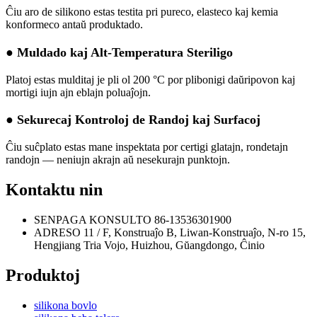
Ĉiu aro de silikono estas testita pri pureco, elasteco kaj kemia
konformeco antaŭ produktado.
● Muldado kaj Alt-Temperatura Steriligo
Platoj estas mulditaj je pli ol 200 °C por plibonigi daŭripovon kaj
mortigi iujn ajn eblajn poluaĵojn.
● Sekurecaj Kontroloj de Randoj kaj Surfacoj
Ĉiu suĉplato estas mane inspektata por certigi glatajn, rondetajn
randojn — neniujn akrajn aŭ nesekurajn punktojn.
Kontaktu nin
SENPAGA KONSULTO
86-13536301900
ADRESO
11 / F, Konstruaĵo B, Liwan-Konstruaĵo, N-ro 15,
Hengjiang Tria Vojo, Huizhou, Gŭangdongo, Ĉinio
Produktoj
silikona bovlo