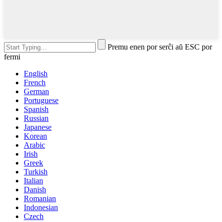
Premu enen por serĉi aŭ ESC por
fermi
English
French
German
Portuguese
Spanish
Russian
Japanese
Korean
Arabic
Irish
Greek
Turkish
Italian
Danish
Romanian
Indonesian
Czech