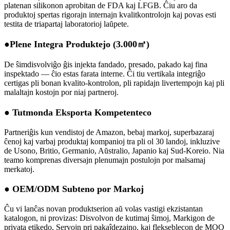
platenan silikonon aprobitan de FDA kaj LFGB. Ĉiu aro da
produktoj spertas rigorajn internajn kvalitkontrolojn kaj povas esti
testita de triapartaj laboratorioj laŭpete.
●Plene Integra Produktejo (3.000㎡)
De ŝimdisvolviĝo ĝis injekta fandado, presado, pakado kaj fina
inspektado — ĉio estas farata interne. Ĉi tiu vertikala integriĝo
certigas pli bonan kvalito-kontrolon, pli rapidajn livertempojn kaj pli
malaltajn kostojn por niaj partneroj.
● Tutmonda Eksporta Kompetenteco
Partneriĝis kun vendistoj de Amazon, bebaj markoj, superbazaraj
ĉenoj kaj varbaj produktaj kompanioj tra pli ol 30 landoj, inkluzive
de Usono, Britio, Germanio, Aŭstralio, Japanio kaj Sud-Koreio. Nia
teamo komprenas diversajn plenumajn postulojn por malsamaj
merkatoj.
● OEM/ODM Subteno por Markoj
Ĉu vi lanĉas novan produktserion aŭ volas vastigi ekzistantan
katalogon, ni provizas: Disvolvon de kutimaj ŝimoj, Markigon de
privata etikedo, Servojn pri pakaĵdezajno, kaj flekseblecon de MOQ