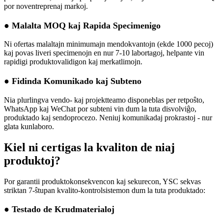
por noventreprenaj markoj.
● Malalta MOQ kaj Rapida Specimenigo
Ni ofertas malaltajn minimumajn mendokvantojn (ekde 1000 pecoj)
kaj povas liveri specimenojn en nur 7-10 labortagoj, helpante vin
rapidigi produktovalidigon kaj merkatlimojn.
● Fidinda Komunikado kaj Subteno
Nia plurlingva vendo- kaj projektteamo disponeblas per retpoŝto,
WhatsApp kaj WeChat por subteni vin dum la tuta disvolviĝo,
produktado kaj sendoprocezo. Neniuj komunikadaj prokrastoj - nur
glata kunlaboro.
Kiel ni certigas la kvaliton de niaj
produktoj?
Por garantii produktokonsekvencon kaj sekurecon, YSC sekvas
striktan 7-ŝtupan kvalito-kontrolsistemon dum la tuta produktado:
● Testado de Krudmaterialoj