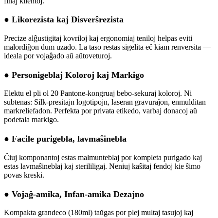
finaj klientoj.
● Likorezista kaj Disverŝrezista
Precize alĝustigitaj kovriloj kaj ergonomiaj teniloj helpas eviti
malordiĝon dum uzado. La taso restas sigelita eĉ kiam renversita —
ideala por vojaĝado aŭ aŭtoveturoj.
● Personigeblaj Koloroj kaj Markigo
Elektu el pli ol 20 Pantone-kongruaj bebo-sekuraj koloroj. Ni
subtenas: Silk-presitajn logotipojn, laseran gravuraĵon, enmulditan
markreliefadon. Perfekta por privata etikedo, varbaj donacoj aŭ
podetala markigo.
● Facile purigebla, lavmaŝinebla
Ĉiuj komponantoj estas malmunteblaj por kompleta purigado kaj
estas lavmaŝineblaj kaj sterililigaj. Neniuj kaŝitaj fendoj kie ŝimo
povas kreski.
● Vojaĝ-amika, Infan-amika Dezajno
Kompakta grandeco (180ml) taŭgas por plej multaj tasujoj kaj