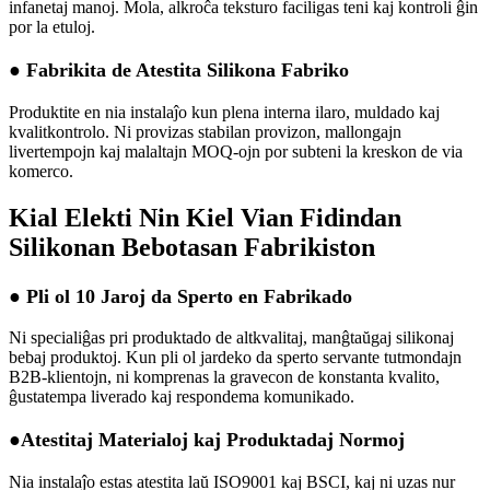
infanetaj manoj. Mola, alkroĉa teksturo faciligas teni kaj kontroli ĝin
por la etuloj.
● Fabrikita de Atestita Silikona Fabriko
Produktite en nia instalaĵo kun plena interna ilaro, muldado kaj
kvalitkontrolo. Ni provizas stabilan provizon, mallongajn
livertempojn kaj malaltajn MOQ-ojn por subteni la kreskon de via
komerco.
Kial Elekti Nin Kiel Vian Fidindan
Silikonan Bebotasan Fabrikiston
● Pli ol 10 Jaroj da Sperto en Fabrikado
Ni specialiĝas pri produktado de altkvalitaj, manĝtaŭgaj silikonaj
bebaj produktoj. Kun pli ol jardeko da sperto servante tutmondajn
B2B-klientojn, ni komprenas la gravecon de konstanta kvalito,
ĝustatempa liverado kaj respondema komunikado.
●Atestitaj Materialoj kaj Produktadaj Normoj
Nia instalaĵo estas atestita laŭ ISO9001 kaj BSCI, kaj ni uzas nur