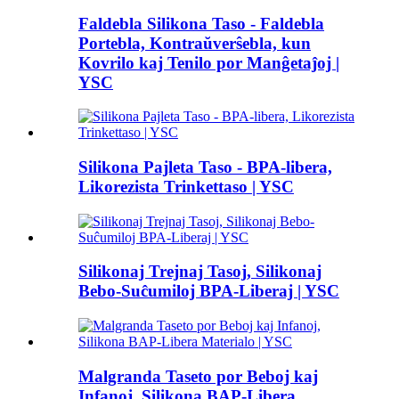
Faldebla Silikona Taso - Faldebla
Portebla, Kontraŭverŝebla, kun
Kovrilo kaj Tenilo por Manĝetaĵoj |
YSC
Silikona Pajleta Taso - BPA-libera,
Likorezista Trinkettaso | YSC
Silikonaj Trejnaj Tasoj, Silikonaj
Bebo-Suĉumiloj BPA-Liberaj | YSC
Malgranda Taseto por Beboj kaj
Infanoj, Silikona BAP-Libera