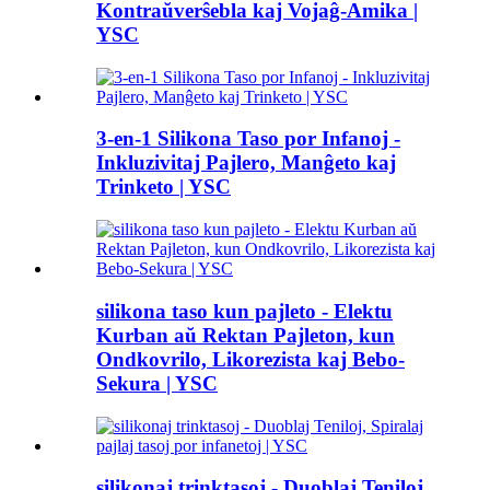
Kontraŭverŝebla kaj Vojaĝ-Amika |
YSC
3-en-1 Silikona Taso por Infanoj -
Inkluzivitaj Pajlero, Manĝeto kaj
Trinketo | YSC
silikona taso kun pajleto - Elektu
Kurban aŭ Rektan Pajleton, kun
Ondkovrilo, Likorezista kaj Bebo-
Sekura | YSC
silikonaj trinktasoj - Duoblaj Teniloj,