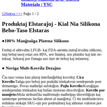
Materialo | YSC
1
2
Sekva >
>>
Paĝo 1 / 2
Produktaj Elstaraĵoj - Kial Nia Silikona
Bebo-Taso Elstaras
●100% Manĝtaŭga Platena Silikono
Faritaj el altkvalita LFGB- kaj FDA-atestita nutraĵ-kvalita silikono,
niaj bebaj tasoj estas sen BPA, sen ftalatoj, sen plumbo kaj tute ne-
toksaj. Sekuraj por ĉiutaga uzo fare de beboj kaj infanetoj.
● Noviga Mult-Kovrila Dezajno
Ĉiu taso venas kun pluraj interŝanĝeblaj kovriloj:
Cica
Kovrilo:
Taŭga por beboj por praktiki trinkakvon sendepende post
demamigo. Povas malhelpi sufokiĝon.
Pajla Kovrilo:
Kuraĝigas
sendependan trinkadon kaj buŝan motoran disvolviĝon.
Kovrilo por
manĝeto:
Mola steltranĉita malfermaĵo malhelpas disverŝiĝojn kaj
samtempe permesas facilan aliron al manĝetoj.
Ĉi tiu multfunkcieco
reduktas stokajn SKU-ojn por podetalistoj kaj aldonas valoron por