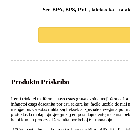
Sen BPA, BPS, PVC, latekso kaj ftalat
Produkta Priskribo
Lerni trinki el malfermita taso estas grava evolua mejloŝtono. La
infanetoj estas desegnita por esti sekura kaj facile uzebla de ni
manĝadon. Ĝi estas milda kaj fleksebla, speciale desegnita por m
protektas la molajn gingivojn kaj erupciantajn dentojn de niaj b
helpi kun tiu procezo. Dezajnita por beboj 6+ monatojn.
-100% manĝtaŭga silikono estas libera de BPA, BPS, PV, ftalato