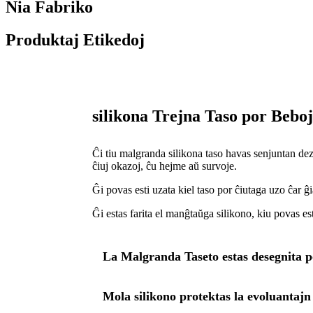
Nia Fabriko
Produktaj Etikedoj
silikona Trejna Taso por Beboj
Ĉi tiu malgranda silikona taso havas senjuntan deza
ĉiuj okazoj, ĉu hejme aŭ survoje.
Ĝi povas esti uzata kiel taso por ĉiutaga uzo ĉar ĝ
Ĝi estas farita el manĝtaŭga silikono, kiu povas est
La Malgranda Taseto estas desegnita p
Mola silikono protektas la evoluantajn