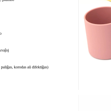
o
kvaĵoj
e paliĝas, korodas aŭ difektiĝas)