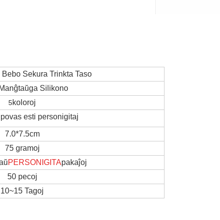
a Bebo Sekura Trinkta Taso
Manĝtaŭga Silikono
koloroj
5
povas esti personigitaj
7.0*7.5cm
75 gramoj
 aŭ
PERSONIGITA
pakaĵoj
50 pecoj
10~15 Tagoj