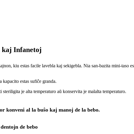
 kaj Infanetoj
jnon, kiu estas facile lavebla kaj sekigebla. Nia san-bazita mini-taso es
ia kapacito estas sufiĉe granda.
i steriligita je alta temperaturo aŭ konservita je malalta temperaturo.
or konveni al la buŝo kaj manoj de la bebo.
 dentojn de bebo