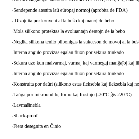
-Sendepende atestita laŭ eŭropaj normoj (aprobita de FDA)
- Dizajnita por konveni al la buŝo kaj manoj de bebo
-Mola silikono protektas la evoluantajn dentojn de la bebo
-Neglita silikona tenilo plibonigas la sukceson de movoj al la buŝ
-Interna angulo provizas egalan fluon por sekura trinkado
-Sekura uzo kun malvarmaj, varmaj kaj varmegaj manĝaĵoj kaj li
-Interna angulo provizas egalan fluon por sekura trinkado
-Konstruita por daŭri (silikono estas fleksebla kaj fleksebla kaj n
-Taŭga por mikroondilo, forno kaj frostujo (-20°C ĝis 220°C)
-Lavmaŝinebla
-Shack-proof
-Fiera desegnita en Ĉinio