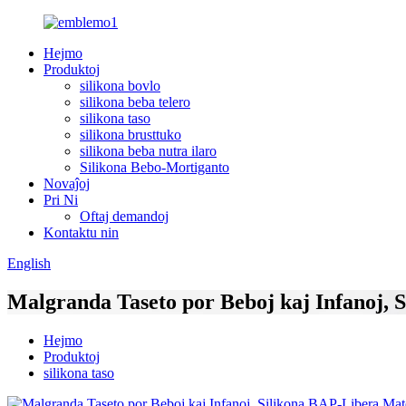
Hejmo
Produktoj
silikona bovlo
silikona beba telero
silikona taso
silikona brusttuko
silikona beba nutra ilaro
Silikona Bebo-Mortiganto
Novaĵoj
Pri Ni
Oftaj demandoj
Kontaktu nin
English
Malgranda Taseto por Beboj kaj Infanoj, 
Hejmo
Produktoj
silikona taso