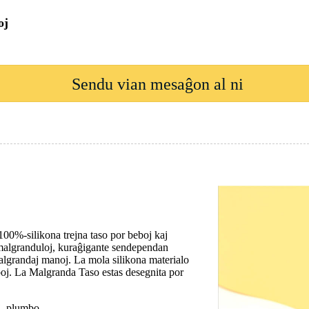
oj
Sendu vian mesaĝon al ni
 100%-silikona trejna taso por beboj kaj
aj malgranduloj, kuraĝigante sendependan
algrandaj manoj. La mola silikona materialo
eboj. La Malgranda Taso estas desegnita por
j, plumbo