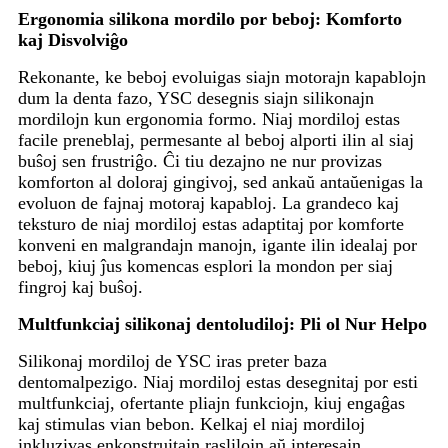
Ergonomia silikona mordilo por beboj: Komforto
kaj Disvolviĝo
Rekonante, ke beboj evoluigas siajn motorajn kapablojn
dum la denta fazo, YSC desegnis siajn silikonajn
mordilojn kun ergonomia formo. Niaj mordiloj estas
facile preneblaj, permesante al beboj alporti ilin al siaj
buŝoj sen frustriĝo. Ĉi tiu dezajno ne nur provizas
komforton al doloraj gingivoj, sed ankaŭ antaŭenigas la
evoluon de fajnaj motoraj kapabloj. La grandeco kaj
teksturo de niaj mordiloj estas adaptitaj por komforte
konveni en malgrandajn manojn, igante ilin idealaj por
beboj, kiuj ĵus komencas esplori la mondon per siaj
fingroj kaj buŝoj.
Multfunkciaj silikonaj dentoludiloj: Pli ol Nur Helpo
Silikonaj mordiloj de YSC iras preter baza
dentomalpezigo. Niaj mordiloj estas desegnitaj por esti
multfunkciaj, ofertante pliajn funkciojn, kiuj engaĝas
kaj stimulas vian bebon. Kelkaj el niaj mordiloj
inkluzivas enkonstruitajn raslilojn aŭ interesajn