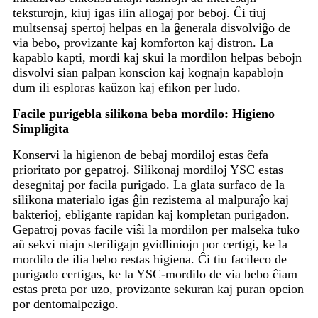
teksturojn, kiuj igas ilin allogaj por beboj. Ĉi tiuj
multsensaj spertoj helpas en la ĝenerala disvolviĝo de
via bebo, provizante kaj komforton kaj distron. La
kapablo kapti, mordi kaj skui la mordilon helpas bebojn
disvolvi sian palpan konscion kaj kognajn kapablojn
dum ili esploras kaŭzon kaj efikon per ludo.
Facile purigebla silikona beba mordilo: Higieno
Simpligita
Konservi la higienon de bebaj mordiloj estas ĉefa
prioritato por gepatroj. Silikonaj mordiloj YSC estas
desegnitaj por facila purigado. La glata surfaco de la
silikona materialo igas ĝin rezistema al malpuraĵo kaj
bakterioj, ebligante rapidan kaj kompletan purigadon.
Gepatroj povas facile viŝi la mordilon per malseka tuko
aŭ sekvi niajn steriligajn gvidliniojn por certigi, ke la
mordilo de ilia bebo restas higiena. Ĉi tiu facileco de
purigado certigas, ke la YSC-mordilo de via bebo ĉiam
estas preta por uzo, provizante sekuran kaj puran opcion
por dentomalpezigo.