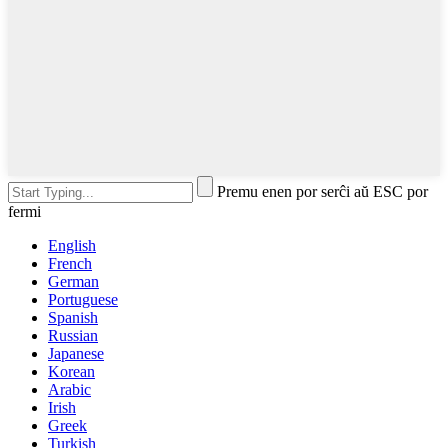
Premu enen por serĉi aŭ ESC por
fermi
English
French
German
Portuguese
Spanish
Russian
Japanese
Korean
Arabic
Irish
Greek
Turkish