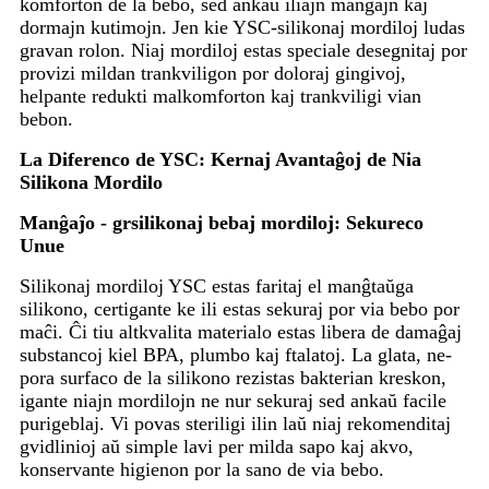
komforton de la bebo, sed ankaŭ iliajn manĝajn kaj
dormajn kutimojn. Jen kie YSC-silikonaj mordiloj ludas
gravan rolon. Niaj mordiloj estas speciale desegnitaj por
provizi mildan trankviligon por doloraj gingivoj,
helpante redukti malkomforton kaj trankviligi vian
bebon.
La Diferenco de YSC: Kernaj Avantaĝoj de Nia
Silikona Mordilo
Manĝaĵo - gr
silikonaj bebaj mordiloj: Sekureco
Unue
Silikonaj mordiloj YSC estas faritaj el manĝtaŭga
silikono, certigante ke ili estas sekuraj por via bebo por
maĉi. Ĉi tiu altkvalita materialo estas libera de damaĝaj
substancoj kiel BPA, plumbo kaj ftalatoj. La glata, ne-
pora surfaco de la silikono rezistas bakterian kreskon,
igante niajn mordilojn ne nur sekuraj sed ankaŭ facile
purigeblaj. Vi povas steriligi ilin laŭ niaj rekomenditaj
gvidlinioj aŭ simple lavi per milda sapo kaj akvo,
konservante higienon por la sano de via bebo.