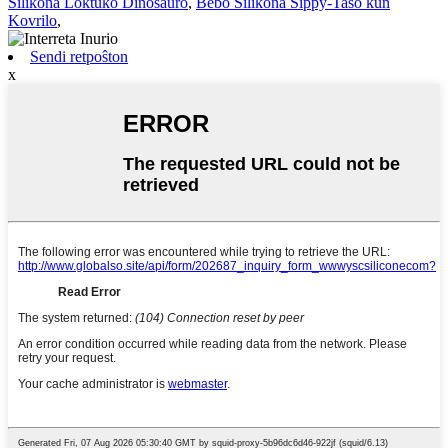
Silikona Loktuko Dinosaŭro
,
Bebo Silikona Sippy-Taso kun
Kovrilo
,
Sendi retpoŝton
x