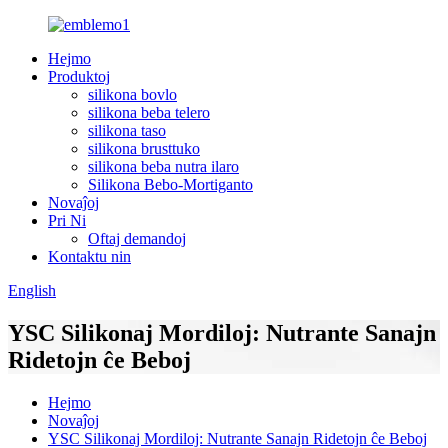
Hejmo
Produktoj
silikona bovlo
silikona beba telero
silikona taso
silikona brusttuko
silikona beba nutra ilaro
Silikona Bebo-Mortiganto
Novaĵoj
Pri Ni
Oftaj demandoj
Kontaktu nin
English
YSC Silikonaj Mordiloj: Nutrante Sanajn
Ridetojn ĉe Beboj
Hejmo
Novaĵoj
YSC Silikonaj Mordiloj: Nutrante Sanajn Ridetojn ĉe Beboj