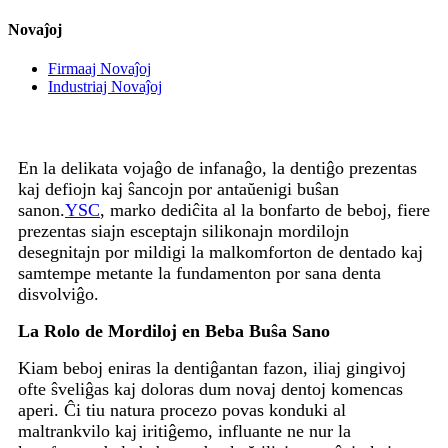
Novaĵoj
Firmaaj Novaĵoj
Industriaj Novaĵoj
En la delikata vojaĝo de infanaĝo, la dentiĝo prezentas
kaj defiojn kaj ŝancojn por antaŭenigi buŝan
sanon.
YSC
, marko dediĉita al la bonfarto de beboj, fiere
prezentas siajn esceptajn silikonajn mordilojn
desegnitajn por mildigi la malkomforton de dentado kaj
samtempe metante la fundamenton por sana denta
disvolviĝo.
La Rolo de Mordiloj en Beba Buŝa Sano
Kiam beboj eniras la dentiĝantan fazon, iliaj gingivoj
ofte ŝveliĝas kaj doloras dum novaj dentoj komencas
aperi. Ĉi tiu natura procezo povas konduki al
maltrankvilo kaj iritiĝemo, influante ne nur la