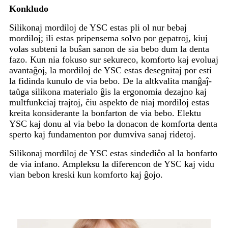
Konkludo
Silikonaj mordiloj de YSC estas pli ol nur bebaj
mordiloj; ili estas pripensema solvo por gepatroj, kiuj
volas subteni la buŝan sanon de sia bebo dum la denta
fazo. Kun nia fokuso sur sekureco, komforto kaj evoluaj
avantaĝoj, la mordiloj de YSC estas desegnitaj por esti
la fidinda kunulo de via bebo. De la altkvalita manĝaĵ-
taŭga silikona materialo ĝis la ergonomia dezajno kaj
multfunkciaj trajtoj, ĉiu aspekto de niaj mordiloj estas
kreita konsiderante la bonfarton de via bebo. Elektu
YSC kaj donu al via bebo la donacon de komforta denta
sperto kaj fundamenton por dumviva sanaj ridetoj.
Silikonaj mordiloj de YSC estas sindediĉo al la bonfarto
de via infano. Ampleksu la diferencon de YSC kaj vidu
vian bebon kreski kun komforto kaj ĝojo.