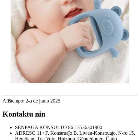
Afiŝtempo: 2-a de junio 2025
Kontaktu nin
SENPAGA KONSULTO
86-13536301900
ADRESO
11 / F, Konstruaĵo B, Liwan-Konstruaĵo, N-ro 15,
Hengjiang Tria Vojo, Huizhou, Gŭangdongo, Ĉinio