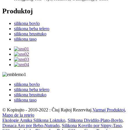
Produktoj
silikona bovlo
silikona beba telero
silikona brusttuko
silikona taso
silikona bovlo
silikona beba telero
silikona brusttuko
silikona taso
© Kopirajto - 2010-2022 : Ĉiuj Rajtoj Rezervitaj.
Varmaj Produktoj
,
Mapo de la retejo
Ekologie Amika Silikona Loktuko
,
Silikona Dividilo-Plato-Bovlo
,
Donaca Aro por Bebo-Nutrado
,
Silikona Kovrilo por Sippy-Taso
,