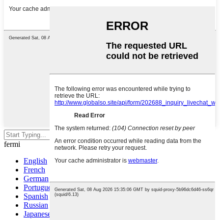
Premu enen por serĉi aŭ ESC por
fermi
English
French
German
Portuguese
Spanish
Russian
Japanese