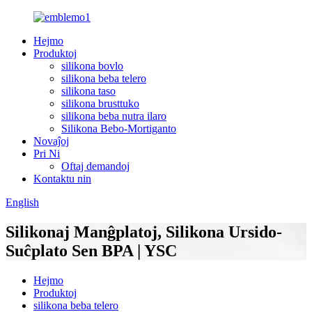
Hejmo
Produktoj
silikona bovlo
silikona beba telero
silikona taso
silikona brusttuko
silikona beba nutra ilaro
Silikona Bebo-Mortiganto
Novaĵoj
Pri Ni
Oftaj demandoj
Kontaktu nin
English
Silikonaj Manĝplatoj, Silikona Ursido-
Suĉplato Sen BPA | YSC
Hejmo
Produktoj
silikona beba telero