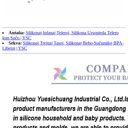
Antaŭa:
Silikonaj Infanaj Teleroj, Silikona Ursopieda Telero
kun Suĉo | YSC
Sekva:
Silikonaj Trejnaj Tasoj, Silikonaj Bebo-Suĉumiloj BPA-
Liberaj | YSC