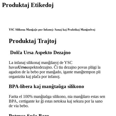
Produktaj Etikedoj
YSC Silikona Manĝaĵo por Infanoj: Sanaj kaj Praktikaj Manĝsolvoj
Produktaj Trajtoj
Dolĉa Ursa Aspekto Dezajno
La infanaj silikonaj manĝilaroj de YSC
havas
Urso
aspektodezajno. Ĉi tiu dezajno povas pliigi la
agadon de la bebo por manĝado, igante manĝtempon pli
organizita kaj plaĉa por infanoj.
BPA-libera kaj manĝtaŭga silikono
Farita el 100% manĝtaŭga silikono, nia manĝilaro estas sen
BPA, certigante ke ĝi estas netoksa kaj sekura por la sano
de via bebo.
Potenca Suĉa Bazo