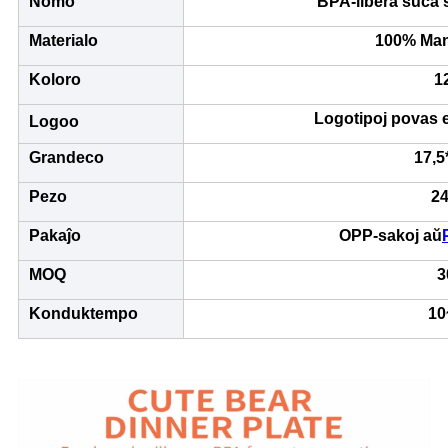
Nomo
BPA-libera suĉa s
Materialo
100% Man
Koloro
1
Logotipoj povas es
Logoo
Grandeco
17,5
Pezo
24
Pakaĵo
OPP-sakoj aŭ
MOQ
3
Konduktempo
10