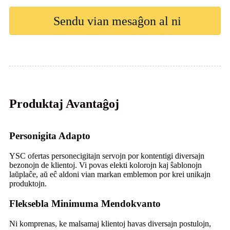
Sendu vian mesaĝon al ni
Produktaj Avantaĝoj
Personigita Adapto
YSC ofertas personecigitajn servojn por kontentigi diversajn
bezonojn de klientoj. Vi povas elekti kolorojn kaj ŝablonojn
laŭplaĉe, aŭ eĉ aldoni vian markan emblemon por krei unikajn
produktojn.
Fleksebla Minimuma Mendokvanto
Ni komprenas, ke malsamaj klientoj havas diversajn postulojn,