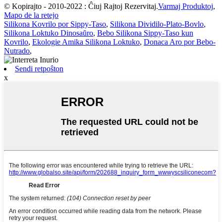
© Kopirajto - 2010-2022 : Ĉiuj Rajtoj Rezervitaj.
Varmaj Produktoj
,
Mapo de la retejo
Silikona Kovrilo por Sippy-Taso
,
Silikona Dividilo-Plato-Bovlo
,
Silikona Loktuko Dinosaŭro
,
Bebo Silikona Sippy-Taso kun
Kovrilo
,
Ekologie Amika Silikona Loktuko
,
Donaca Aro por Bebo-
Nutrado
,
Sendi retpoŝton
x