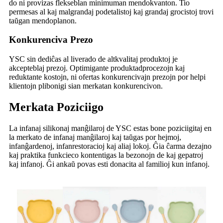
do ni provizas flekseblan minimuman mendokvanton. Tio
permesas al kaj malgrandaj podetalistoj kaj grandaj grocistoj trovi
taŭgan mendoplanon.
Konkurenciva Prezo
YSC sin dediĉas al liverado de altkvalitaj produktoj je
akcepteblaj prezoj. Optimigante produktadprocezojn kaj
reduktante kostojn, ni ofertas konkurencivajn prezojn por helpi
klientojn plibonigi sian merkatan konkurencivon.
Merkata Poziciigo
La infanaj silikonaj manĝilaroj de YSC estas bone poziciigitaj en
la merkato de infanaj manĝilaroj kaj taŭgas por hejmoj,
infanĝardenoj, infanrestoracioj kaj aliaj lokoj. Ĝia ĉarma dezajno
kaj praktika funkcieco kontentigas la bezonojn de kaj gepatroj
kaj infanoj. Ĝi ankaŭ povas esti donacita al familioj kun infanoj.