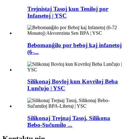
Trejnistaj Tasoj kun Teniloj por
Infanetoj | YSC
Bebomanĝilo por beboj kaj infanetoj
(6-...
Silikonaj Bovloj kun Kovriloj Beba
Lunĉujo | YSC
Silikonaj Trejnaj Tasoj, Silikona
Bebo-Suĉumilo ...
Kontaktu nin