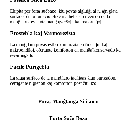
Ekipita per forta suĉbazo, kiu povas algluiĝi al iu ajn glata
surfaco, ĉi tiu funkcio efike malhelpas renverson de la
manĝilaro, evitante manĝaĵverŝojn kaj malordaĵojn.
Frostebla kaj Varmorezista
La manĝilaro povas esti sekure uzata en frostujoj kaj
mikroondiloj, ofertante komforton en manĝaĵkonservado kaj
revarmigado.
Facile Purigebla
La glata surfaco de la manĝilaro faciligas ĝian purigadon,
certigante higienon kaj komforton post ĉiu uzo.
Pura, Manĝtaŭga Silikono
Forta Suĉa Bazo