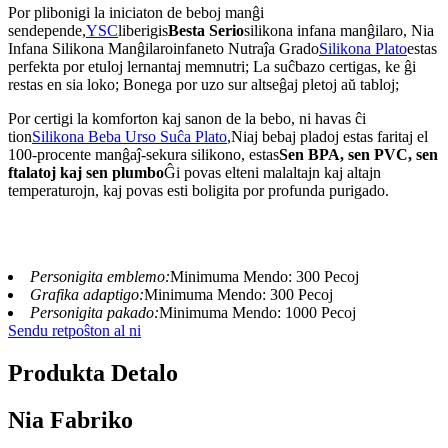
Por plibonigi la iniciaton de beboj manĝi
sendepende,
YSC
liberigis
Besta Serio
silikona infana manĝilaro, Nia
Infana Silikona Manĝilaro
infaneto Nutraĵa Grado
Silikona Plato
estas
perfekta por etuloj lernantaj memnutri; La suĉbazo certigas, ke ĝi
restas en sia loko; Bonega por uzo sur altseĝaj pletoj aŭ tabloj;
Por certigi la komforton kaj sanon de la bebo, ni havas ĉi
tion
Silikona Beba Urso Suĉa Plato
,
Niaj bebaj pladoj estas faritaj el
100-procente manĝaĵ-sekura silikono, estas
Sen BPA, sen PVC, sen
ftalatoj kaj sen plumbo
Ĝi povas elteni malaltajn kaj altajn
temperaturojn, kaj povas esti boligita por profunda purigado.
Personigita emblemo:
Minimuma Mendo: 300 Pecoj
Grafika adaptigo:
Minimuma Mendo: 300 Pecoj
Personigita pakado:
Minimuma Mendo: 1000 Pecoj
Sendu retpoŝton al ni
Produkta Detalo
Nia Fabriko